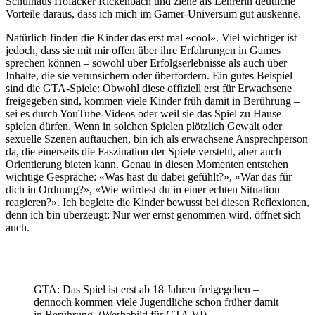
Schulhaus Hofacker Rickenbach und ziehe als Lehrerin deutliche
Vorteile daraus, dass ich mich im Gamer-Universum gut auskenne.
Natürlich finden die Kinder das erst mal «cool». Viel wichtiger ist
jedoch, dass sie mit mir offen über ihre Erfahrungen in Games
sprechen können – sowohl über Erfolgserlebnisse als auch über
Inhalte, die sie verunsichern oder überfordern. Ein gutes Beispiel
sind die GTA-Spiele: Obwohl diese offiziell erst für Erwachsene
freigegeben sind, kommen viele Kinder früh damit in Berührung –
sei es durch YouTube-Videos oder weil sie das Spiel zu Hause
spielen dürfen. Wenn in solchen Spielen plötzlich Gewalt oder
sexuelle Szenen auftauchen, bin ich als erwachsene Ansprechperson
da, die einerseits die Faszination der Spiele versteht, aber auch
Orientierung bieten kann. Genau in diesen Momenten entstehen
wichtige Gespräche: «Was hast du dabei gefühlt?», «War das für
dich in Ordnung?», «Wie würdest du in einer echten Situation
reagieren?». Ich begleite die Kinder bewusst bei diesen Reflexionen,
denn ich bin überzeugt: Nur wer ernst genommen wird, öffnet sich
auch.
GTA: Das Spiel ist erst ab 18 Jahren freigegeben –
dennoch kommen viele Jugendliche schon früher damit
in Berührung. (Werbebild für GTA VI).