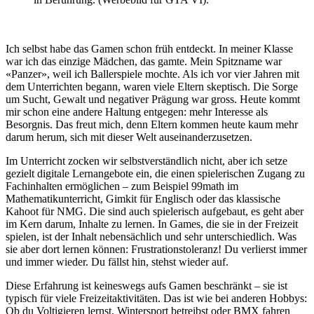
Ich selbst habe das Gamen schon früh entdeckt. In meiner Klasse
war ich das einzige Mädchen, das gamte. Mein Spitzname war
«Panzer», weil ich Ballerspiele mochte. Als ich vor vier Jahren mit
dem Unterrichten begann, waren viele Eltern skeptisch. Die Sorge
um Sucht, Gewalt und negativer Prägung war gross. Heute kommt
mir schon eine andere Haltung entgegen: mehr Interesse als
Besorgnis. Das freut mich, denn Eltern kommen heute kaum mehr
darum herum, sich mit dieser Welt auseinanderzusetzen.
Im Unterricht zocken wir selbstverständlich nicht, aber ich setze
gezielt digitale Lernangebote ein, die einen spielerischen Zugang zu
Fachinhalten ermöglichen – zum Beispiel 99math im
Mathematikunterricht, Gimkit für Englisch oder das klassische
Kahoot für NMG. Die sind auch spielerisch aufgebaut, es geht aber
im Kern darum, Inhalte zu lernen. In Games, die sie in der Freizeit
spielen, ist der Inhalt nebensächlich und sehr unterschiedlich. Was
sie aber dort lernen können: Frustrationstoleranz! Du verlierst immer
und immer wieder. Du fällst hin, stehst wieder auf.
Diese Erfahrung ist keineswegs aufs Gamen beschränkt – sie ist
typisch für viele Freizeitaktivitäten. Das ist wie bei anderen Hobbys:
Ob du Voltigieren lernst, Wintersport betreibst oder BMX fahren