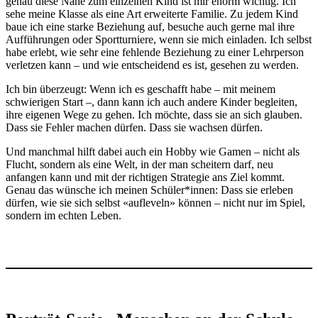
genau diese Nähe zum einzelnen Kind ist mir enorm wichtig. Ich
sehe meine Klasse als eine Art erweiterte Familie. Zu jedem Kind
baue ich eine starke Beziehung auf, besuche auch gerne mal ihre
Aufführungen oder Sportturniere, wenn sie mich einladen. Ich selbst
habe erlebt, wie sehr eine fehlende Beziehung zu einer Lehrperson
verletzen kann – und wie entscheidend es ist, gesehen zu werden.
Ich bin überzeugt: Wenn ich es geschafft habe – mit meinem
schwierigen Start –, dann kann ich auch andere Kinder begleiten,
ihre eigenen Wege zu gehen. Ich möchte, dass sie an sich glauben.
Dass sie Fehler machen dürfen. Dass sie wachsen dürfen.
Und manchmal hilft dabei auch ein Hobby wie Gamen – nicht als
Flucht, sondern als eine Welt, in der man scheitern darf, neu
anfangen kann und mit der richtigen Strategie ans Ziel kommt.
Genau das wünsche ich meinen Schüler*innen: Dass sie erleben
dürfen, wie sie sich selbst «aufleveln» können – nicht nur im Spiel,
sondern im echten Leben.