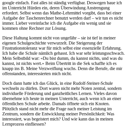
google einfach. Fast alles ist ständig verfügbar. Deswegen baue ich
im Unterricht Hürden ein, deren Überwindung Anstrengung
erfordert. Selbst wenn das Mathe-Lehrmittel vorgibt, dass bei einer
Aufgabe der Taschenrechner benutzt werden darf – wir tun es nicht
immer. Lieber vereinfache ich die Aufgabe ein wenig und sie
kommen ohne Rechner zur Lösung.
Diese Haltung kommt nicht von ungefähr – sie ist tief in meiner
eigenen Schulgeschichte verwurzelt. Die Steigerung der
Frustrationstoleranz war für mich selbst eine essenzielle Erfahrung.
Ich habe die Schule nämlich gehasst. Ich war sehr leistungsschwach.
Mein Selbstbild war: «Du bist dumm, du kannst nichts, und was du
kannst, ist nichts wert.» Beim Übertritt in die Sek schaffte ich es
knapp ins B. Meine Verzweiflung wuchs. Denn die Berufe, die mir
offenstanden, interessierten mich nicht.
Doch dann hatte ich das Glück, in eine Rudolf-Steiner-Schule
wechseln zu dürfen. Dort waren nicht mehr Noten zentral, sondern
individuelle Förderung und ganzheitliches Lernen. Vieles davon
übernehme ich heute in meinen Unterricht, auch wenn ich an einer
öffentlichen Schule arbeite. Damals öffnete sich ein Knoten.
Plötzlich stand nicht mehr die Frage nach meiner Leistung im
Zentrum, sondern die Entwicklung meiner Persönlichkeit: Was
interessiert, was begeistert mich? Und wie kann das in meinen
Lernprozess einfliessen?